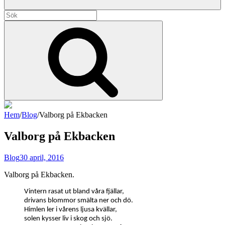
Sök
efter:
Sök
Hem
/
Blog
/
Valborg på Ekbacken
Mikael Rönnbäck
Valborg på Ekbacken
Alla dessa dagar som kom och gick, inte visste jag att de var livet
Blog
30 april, 2016
Valborg på Ekbacken.
Vintern rasat ut bland våra fjällar,
drivans blommor smälta ner och dö.
Himlen ler i vårens ljusa kvällar,
solen kysser liv i skog och sjö.