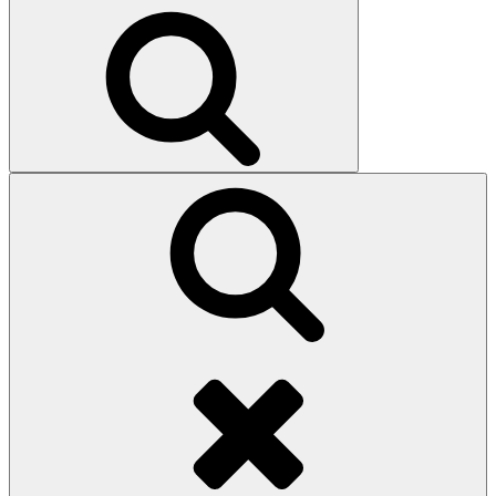
efter:
Sök
Sök