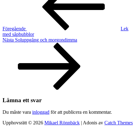
Föregående
Lek
med såpbubblor
Nästa
Nästa
Soluppgång och morgondimma
inlägg
Lämna ett svar
Du måste vara
inloggad
för att publicera en kommentar.
Upphovsrätt © 2026
Mikael Rönnbäck
|
Adonis av
Catch Themes
Skrolla
upp