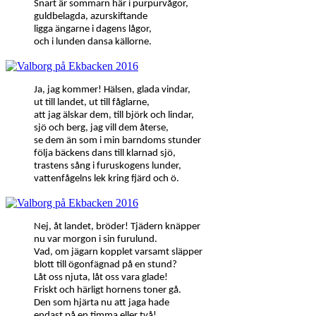
Snart är sommarn här i purpurvågor,
guldbelagda, azurskiftande
ligga ängarne i dagens lågor,
och i lunden dansa källorne.
Ja, jag kommer! Hälsen, glada vindar,
ut till landet, ut till fåglarne,
att jag älskar dem, till björk och lindar,
sjö och berg, jag vill dem återse,
se dem än som i min barndoms stunder
följa bäckens dans till klarnad sjö,
trastens sång i furuskogens lunder,
vattenfågelns lek kring fjärd och ö.
Nej, åt landet, bröder! Tjädern knäpper
nu var morgon i sin furulund.
Vad, om jägarn kopplet varsamt släpper
blott till ögonfägnad på en stund?
Låt oss njuta, låt oss vara glade!
Friskt och härligt hornens toner gå.
Den som hjärta nu att jaga hade
endast på en timma eller två!