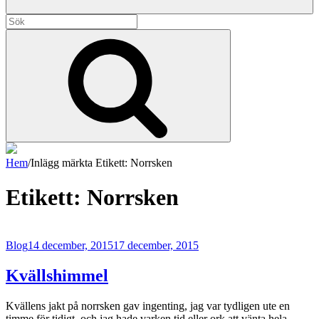
Sök
efter:
Sök
Hem
/
Inlägg märkta
Etikett:
Norrsken
Mikael Rönnbäck
Etikett:
Norrsken
Alla dessa dagar som kom och gick, inte visste jag att de var livet
Blog
14 december, 2015
17 december, 2015
Kvällshimmel
Kvällens jakt på norrsken gav ingenting, jag var tydligen ute en
timme för tidigt, och jag hade varken tid eller ork att vänta hela