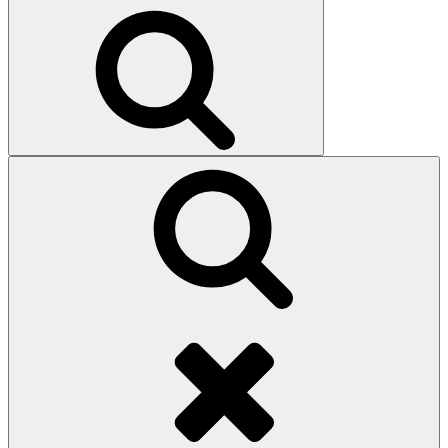
efter:
Sök
Sök