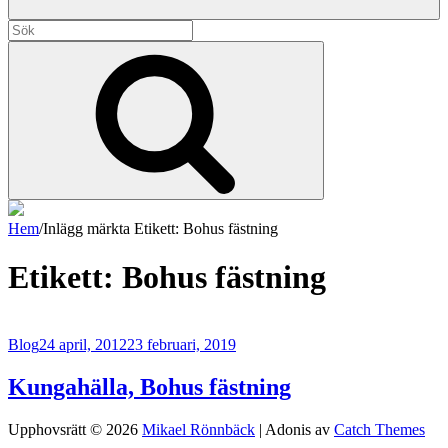
Sök
efter:
Sök
Hem
/
Inlägg märkta
Etikett:
Bohus fästning
Mikael Rönnbäck
Etikett:
Bohus fästning
Alla dessa dagar som kom och gick, inte visste jag att de var livet
Blog
24 april, 2012
23 februari, 2019
Kungahälla, Bohus fästning
Upphovsrätt © 2026
Mikael Rönnbäck
|
Adonis av
Catch Themes
Skrolla