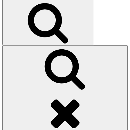
efter:
Sök
Sök